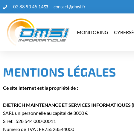
03 88 93 45 14
contact@dmsi.fr
Aller
au
MONITORING
CYBERSÉ
contenu
MENTIONS LÉGALES
Ce site internet est la propriété de :
DIETRICH MAINTENANCE ET SERVICES INFORMATIQUES (
SARL unipersonnelle au capital de 3000 €
Siret : 528 544 000 00011
Numéro de TVA : FR75528544000