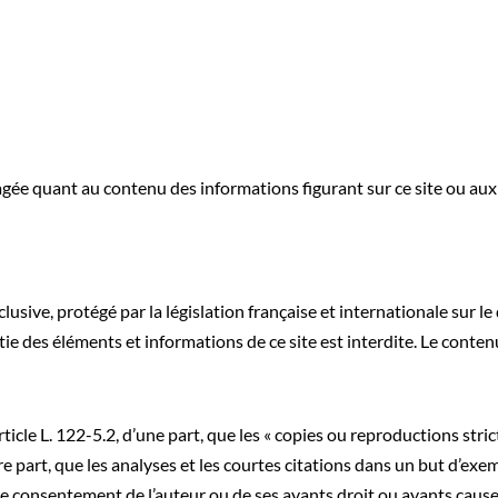
agée quant au contenu des informations figurant sur ce site ou a
sive, protégé par la législation française et internationale sur le d
ie des éléments et informations de ce site est interdite. Le conte
article L. 122-5.2, d’une part, que les « copies ou reproductions str
re part, que les analyses et les courtes citations dans un but d’exem
e consentement de l’auteur ou de ses ayants droit ou ayants cause est