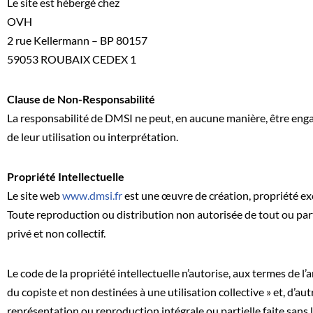
Le site est hébergé chez
OVH
2 rue Kellermann – BP 80157
59053 ROUBAIX CEDEX 1
Clause de Non-Responsabilité
La responsabilité de DMSI ne peut, en aucune manière, être eng
de leur utilisation ou interprétation.
Propriété Intellectuelle
Le site web
www.dmsi.fr
est une œuvre de création, propriété exclu
Toute reproduction ou distribution non autorisée de tout ou part
privé et non collectif.
Le code de la propriété intellectuelle n’autorise, aux termes de l’
du copiste et non destinées à une utilisation collective » et, d’aut
représentation ou reproduction intégrale ou partielle faite sans l